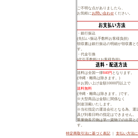
ご不明な点がありましたら、
お気軽に
お問い合わせ
ください。
・銀行振込
(先払い/振込手数料お客様負担)
領収書は銀行振込の明細が領収書と
す。
・代金引換
(代引手数料はお客様負担)
送料は全国一律
840円
となります。
(沖縄・離島は除きます。)
※お買い上げ金額10000円以上で
送料無料
(沖縄・離島は除きます。)です。
※大型商品は金額に関係なく
別途頂戴いたします。
※当社指定の運送会社となる為、運
及び到着日時の指定はできません。
重量物長尺物は第一貨物での出荷と
す。
特定商取引法に基づく表記
｜
支払い方法に