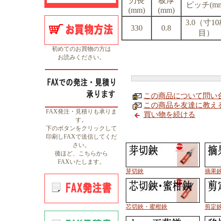
刃長
板厚
ピッチ(mm
(mm)
(mm)
3.0（寸1
330
0.8
目）
初めてのお買物の方は
お読みください。
この商品について問い
この商品を友達に教え
FAX発注・見積りも承りま
買い物を続ける
す。
下のボタンをクリックして
印刷しFAXで送信してくだ
さい。
後ほど、こちらから
FAXいたします。
芽切鋏
摘果
芯切鋏・蜜柑鋏
剪定