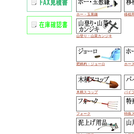
ホー・玉葱鎌
移植
山登り・山菜カンジキ
肥柄杓・ジョーロ
ホー
木柄スコップ
パイ
フォーク
特殊