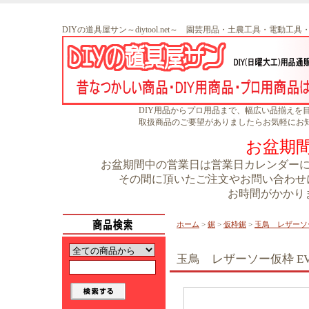
DIYの道具屋サン～diytool.net～ 園芸用品・土農工具・電動工
DIY用品からプロ用品まで、幅広い品揃えを
取扱商品のご要望がありましたらお気軽にお
お盆期
お盆期間中の営業日は営業日カレンダーに書
その間に頂いたご注文やお問い合わせに
お時間がかかり
ホーム
>
鋸
>
仮枠鋸
>
玉鳥 レザーソー仮
玉鳥 レザーソー仮枠 EVA