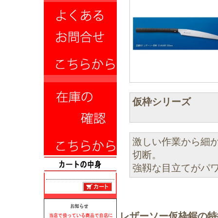
仮枠シリーズ
激しい作業から細
切断。
強靱な目立てがパ
レザーソー仮枠鋸の特