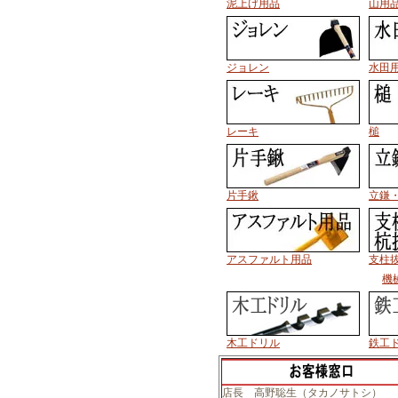
泥上げ用品
山用
ジョレン
水田
レーキ
槌
片手鍬
立鎌
アスファルト用品
支柱
機
木工ドリル
鉄工
店長 高野聡生（タカノサトシ）