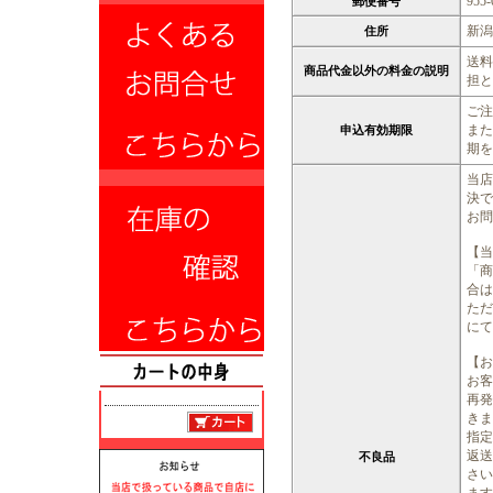
955-
郵便番号
新潟
住所
送料
商品代金以外の料金の説明
担と
ご注
また
申込有効期限
期を
当店
決で
お問
【当
「商
合は
ただ
にて
【お
お客
再発
きま
指定
返送
不良品
さい