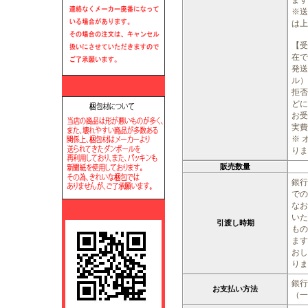
ます
※送
は上
【受
在で
発送
ル）
拒否
どに
お受
実費
※ 
りま
販売数量
銀行
での
なお
いた
引渡し時期
もの
ます
おし
りま
銀行
お支払い方法
（一