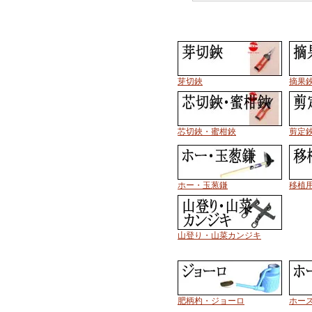
芽切鋏
摘果
芯切鋏・蜜柑鋏
剪定
ホー・玉葱鎌
移植
山登り・山菜カンジキ
肥柄杓・ジョーロ
ホー