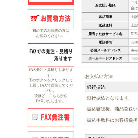
ご注
お支払い期限
合は
上記
返品期限
上記
返品送料
初めてのお買物の方は
DI
屋号またはサービス名
お読みください。
0256
電話番号
shop
公開メールアドレス
http:
ホームページアドレス
FAX発注・見積りも承りま
す。
お支払い方法
下のボタンをクリックして
印刷しFAXで送信してくだ
銀行振込
さい。
後ほど、こちらから
銀行振込となります。
FAXいたします。
振込確認後、商品発送い
振込手数料はお客様負担