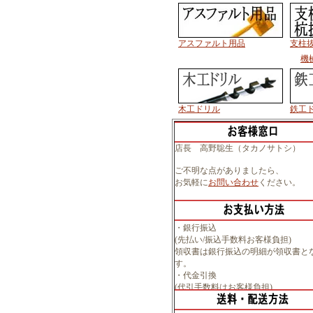
アスファルト用品
支柱
機
木工ドリル
鉄工
店長 高野聡生（タカノサトシ）
ご不明な点がありましたら、
お気軽に
お問い合わせ
ください。
・銀行振込
(先払い/振込手数料お客様負担)
領収書は銀行振込の明細が領収書と
す。
・代金引換
(代引手数料はお客様負担)