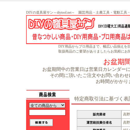
DIYの道具屋サン～diytool.net～ 園芸用品・土農工具・電動工
DIY用品からプロ用品まで、幅広い品揃えを
取扱商品のご要望がありましたらお気軽にお
お盆期
お盆期間中の営業日は営業日カレンダーに書
その間に頂いたご注文やお問い合わせに
お時間がかかり
特定商取引法に基づく表
高野
販売業者
高野
運営統括責任者名