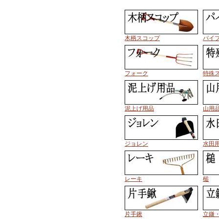
木柄スコップ
パイ
フォーク
特殊
泥上げ用品
山用
ジョレン
水田
レーキ
槌
片手鍬
立鎌