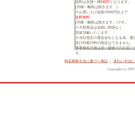
送料は全国一律
840円
となります。
(沖縄・離島は除きます。)
※お買い上げ金額10000円以上で
送料無料
(沖縄・離島は除きます。)です。
※大型商品は金額に関係なく
別途頂戴いたします。
※当社指定の運送会社となる為、運
及び到着日時の指定はできません。
重量物長尺物は第一貨物での出荷と
す。
特定商取引法に基づく表記
｜
支払い方法に
Copyright (c) 20