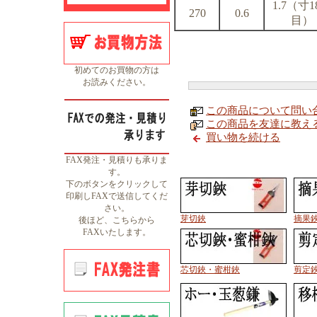
1.7（寸1
270
0.6
目）
初めてのお買物の方は
お読みください。
この商品について問い
この商品を友達に教え
買い物を続ける
FAX発注・見積りも承りま
す。
下のボタンをクリックして
印刷しFAXで送信してくだ
さい。
芽切鋏
摘果
後ほど、こちらから
FAXいたします。
芯切鋏・蜜柑鋏
剪定