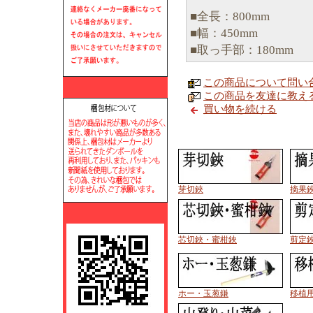
■全長：800mm
■幅：450mm
■取っ手部：180mm
この商品について問い
この商品を友達に教え
買い物を続ける
芽切鋏
摘果
芯切鋏・蜜柑鋏
剪定
ホー・玉葱鎌
移植