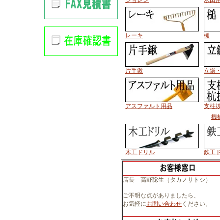
ジョレン
水田
レーキ
槌
片手鍬
立鎌
アスファルト用品
支柱
機
木工ドリル
鉄工
店長 高野聡生（タカノサトシ）
ご不明な点がありましたら、
お気軽に
お問い合わせ
ください。