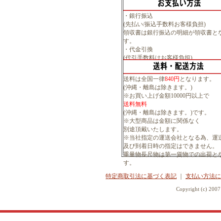
・銀行振込
(先払い/振込手数料お客様負担)
領収書は銀行振込の明細が領収書と
す。
・代金引換
(代引手数料はお客様負担)
送料は全国一律
840円
となります。
(沖縄・離島は除きます。)
※お買い上げ金額10000円以上で
送料無料
(沖縄・離島は除きます。)です。
※大型商品は金額に関係なく
別途頂戴いたします。
※当社指定の運送会社となる為、運
及び到着日時の指定はできません。
重量物長尺物は第一貨物での出荷と
す。
特定商取引法に基づく表記
｜
支払い方法に
Copyright (c) 20