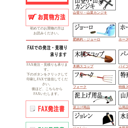
山登り・山菜カンジキ
初めてのお買物の方は
お読みください。
肥柄杓・ジョーロ
ホー
FAX発注・見積りも承りま
木柄スコップ
パイ
す。
下のボタンをクリックして
印刷しFAXで送信してくだ
さい。
フォーク
特殊
後ほど、こちらから
FAXいたします。
泥上げ用品
山用