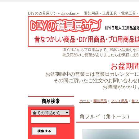
DIYの道具屋サン～diytool.net～ 園芸用品・土農工具・電動工
DIY用品からプロ用品まで、幅広い品揃えを
取扱商品のご要望がありましたらお気軽にお
お盆期
お盆期間中の営業日は営業日カレンダーに書
その間に頂いたご注文やお問い合わせに
お時間がかかり
ホーム
>
園芸用品
>
フルイ用品
>
角フ
角フルイ（角トーシ）