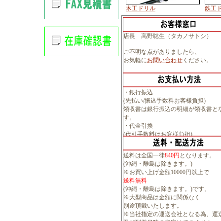
木工ドリル
鉄工
店長 高野聡生（タカノサトシ）
ご不明な点がありましたら、
お気軽に
お問い合わせ
ください。
・銀行振込
(先払い/振込手数料お客様負担)
領収書は銀行振込の明細が領収書と
す。
・代金引換
(代引手数料はお客様負担)
送料は全国一律
840円
となります。
(沖縄・離島は除きます。)
※お買い上げ金額10000円以上で
送料無料
(沖縄・離島は除きます。)です。
※大型商品は金額に関係なく
別途頂戴いたします。
※当社指定の運送会社となる為、運