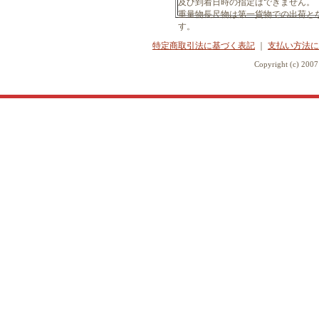
及び到着日時の指定はできません。
重量物長尺物は第一貨物での出荷と
す。
特定商取引法に基づく表記
｜
支払い方法に
Copyright (c) 20