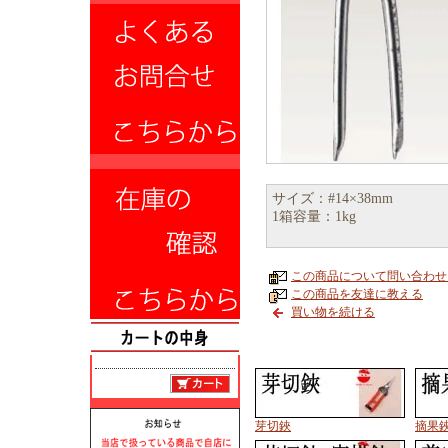
サイズ：#14×38mm
1箱容量：1kg
この商品について問い合わせ
この商品を友達に教える
買い物を続ける
芽切鋏
摘果