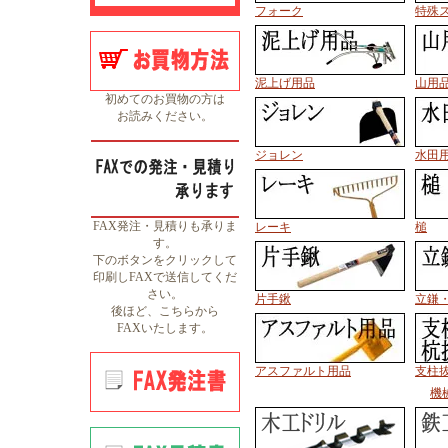
フォーク
特殊
泥上げ用品
山用
初めてのお買物の方は
お読みください。
ジョレン
水田
FAX発注・見積りも承りま
レーキ
槌
す。
下のボタンをクリックして
印刷しFAXで送信してくだ
さい。
片手鍬
立鎌
後ほど、こちらから
FAXいたします。
アスファルト用品
支柱
機