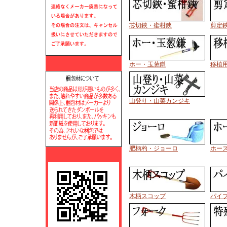
芯切鋏・蜜柑鋏
剪定
ホー・玉葱鎌
移植
山登り・山菜カンジキ
肥柄杓・ジョーロ
ホー
木柄スコップ
パイ