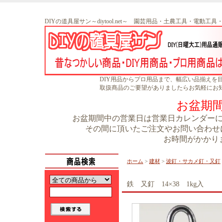
DIYの道具屋サン～diytool.net～ 園芸用品・土農工具・電動工
DIY用品からプロ用品まで、幅広い品揃えを
取扱商品のご要望がありましたらお気軽にお
お盆期
お盆期間中の営業日は営業日カレンダーに書
その間に頂いたご注文やお問い合わせに
お時間がかかり
ホーム
>
建材
>
波釘・サカメ釘・又釘
鉄 又釘 14×38 1kg入