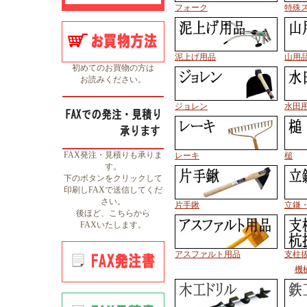
フォーク
特殊
泥上げ用品
山用
初めてのお買物の方は
お読みください。
ジョレン
水田
FAX発注・見積りも承りま
レーキ
槌
す。
下のボタンをクリックして
印刷しFAXで送信してくだ
さい。
片手鍬
立鎌
後ほど、こちらから
FAXいたします。
アスファルト用品
支柱
機