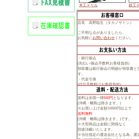
木工ドリル
鉄工
店長 高野聡生（タカノサトシ）
ご不明な点がありましたら、
お気軽に
お問い合わせ
ください。
・銀行振込
(先払い/振込手数料お客様負担)
領収書は銀行振込の明細が領収書と
す。
・代金引換
(代引手数料はお客様負担)
送料は全国一律
840円
となります。
(沖縄・離島は除きます。)
※お買い上げ金額10000円以上で
送料無料
(沖縄・離島は除きます。)です。
※大型商品は金額に関係なく
別途頂戴いたします。
※当社指定の運送会社となる為、運