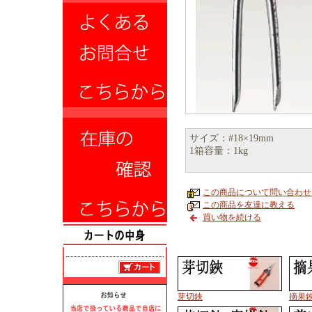
サイズ：#18×19mm
1箱容量：1kg
この商品について問い合わせ
この商品を友達に教える
買い物を続ける
芽切鋏
摘果