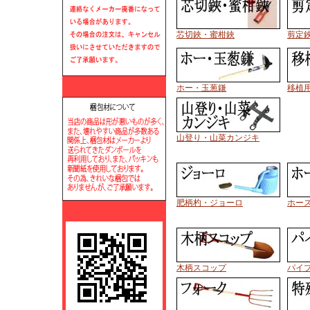
芯切鋏・蜜柑鋏
剪定
ホー・玉葱鎌
移植
山登り・山菜カンジキ
肥柄杓・ジョーロ
ホー
木柄スコップ
パイ