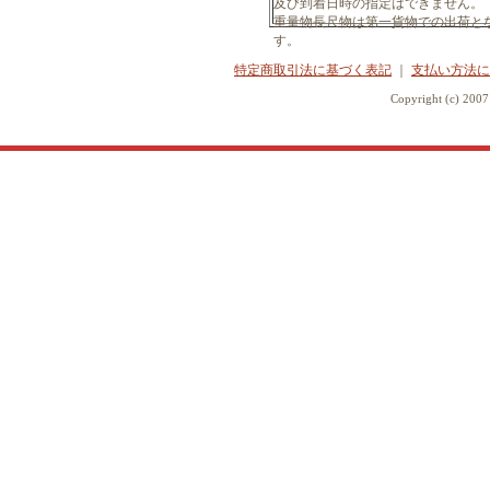
及び到着日時の指定はできません。
重量物長尺物は第一貨物での出荷と
す。
特定商取引法に基づく表記
｜
支払い方法に
Copyright (c) 20