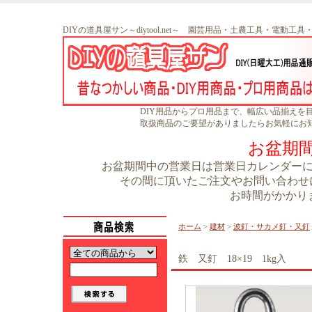
DIYの道具屋サン～diytool.net～ 園芸用品・土農工具・電動工
DIY用品からプロ用品まで、幅広い品揃えを
取扱商品のご要望がありましたらお気軽にお
お盆期
お盆期間中の営業日は営業日カレンダーに書
その間に頂いたご注文やお問い合わせに
お時間がかかり
ホーム
>
建材
>
波釘・サカメ釘・又釘
鉄 又釘 18×19 1kg入