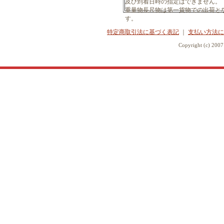
及び到着日時の指定はできません。
重量物長尺物は第一貨物での出荷と
す。
特定商取引法に基づく表記
｜
支払い方法に
Copyright (c) 20