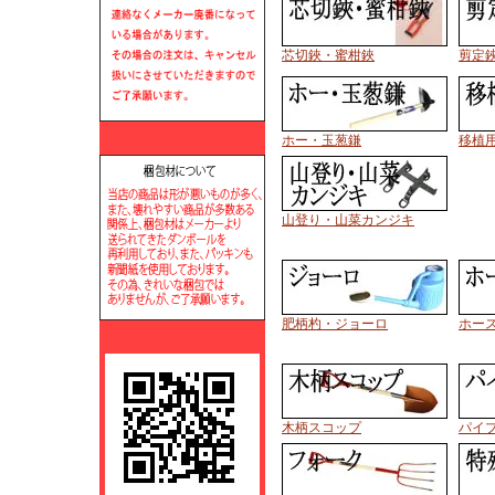
芯切鋏・蜜柑鋏
剪定
ホー・玉葱鎌
移植
山登り・山菜カンジキ
肥柄杓・ジョーロ
ホー
木柄スコップ
パイ