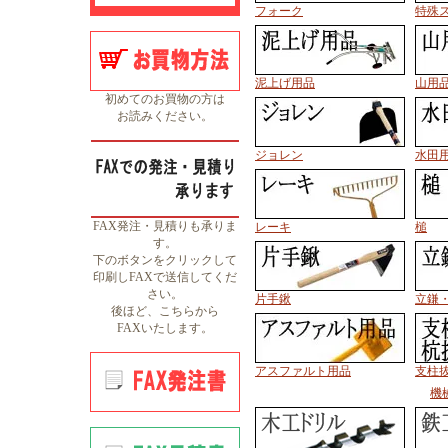
フォーク
特殊
泥上げ用品
山用
初めてのお買物の方は
お読みください。
ジョレン
水田
FAX発注・見積りも承りま
レーキ
槌
す。
下のボタンをクリックして
印刷しFAXで送信してくだ
さい。
片手鍬
立鎌
後ほど、こちらから
FAXいたします。
アスファルト用品
支柱
機