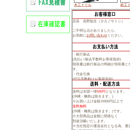
木工ドリル
鉄工
店長 高野聡生（タカノサトシ）
ご不明な点がありましたら、
お気軽に
お問い合わせ
ください。
・銀行振込
(先払い/振込手数料お客様負担)
領収書は銀行振込の明細が領収書と
す。
・代金引換
(代引手数料はお客様負担)
送料は全国一律
840円
となります。
(沖縄・離島は除きます。)
※お買い上げ金額10000円以上で
送料無料
(沖縄・離島は除きます。)です。
※大型商品は金額に関係なく
別途頂戴いたします。
※当社指定の運送会社となる為、運