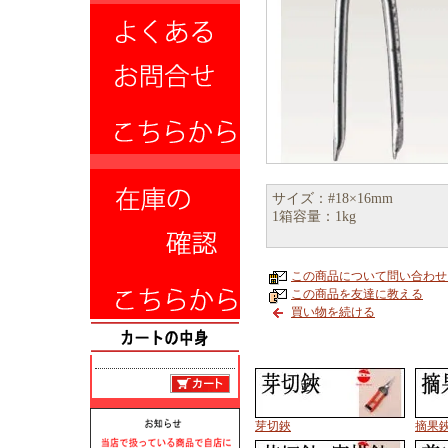
サイズ：#18×16mm
1箱容量：1kg
この商品について問い合わせ
この商品を友達に教える
買い物を続ける
芽切鋏
摘果