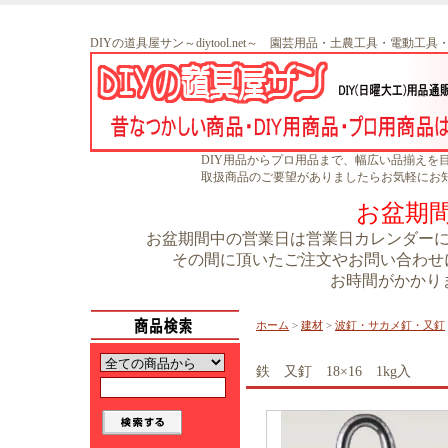
DIYの道具屋サン～diytool.net～ 園芸用品・土農工具・電動工
DIY用品からプロ用品まで、幅広い品揃えを
取扱商品のご要望がありましたらお気軽にお
お盆期
お盆期間中の営業日は営業日カレンダーに書
その間に頂いたご注文やお問い合わせに
お時間がかかり
ホーム
>
建材
>
波釘・サカメ釘・又釘
鉄 又釘 18×16 1kg入