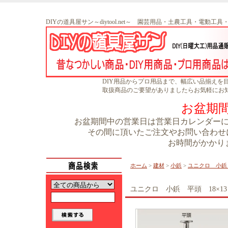
DIYの道具屋サン～diytool.net～ 園芸用品・土農工具・電動工
DIY用品からプロ用品まで、幅広い品揃えを
取扱商品のご要望がありましたらお気軽にお
お盆期
お盆期間中の営業日は営業日カレンダーに書
その間に頂いたご注文やお問い合わせに
お時間がかかり
ホーム
>
建材
>
小鋲
>
ユニクロ 小鋲 
ユニクロ 小鋲 平頭 18×13