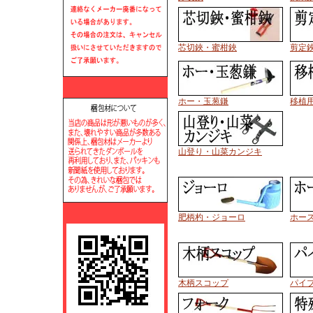
芯切鋏・蜜柑鋏
剪定
ホー・玉葱鎌
移植
山登り・山菜カンジキ
肥柄杓・ジョーロ
ホー
木柄スコップ
パイ