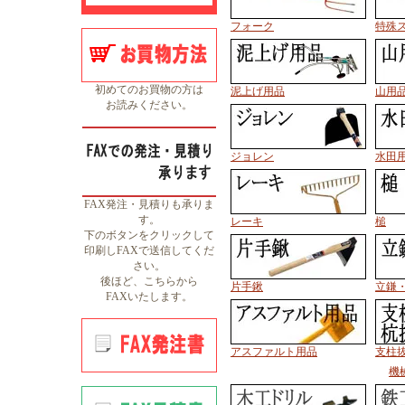
フォーク
特殊
初めてのお買物の方は
泥上げ用品
山用
お読みください。
ジョレン
水田
FAX発注・見積りも承りま
す。
レーキ
槌
下のボタンをクリックして
印刷しFAXで送信してくだ
さい。
後ほど、こちらから
片手鍬
立鎌
FAXいたします。
アスファルト用品
支柱
機