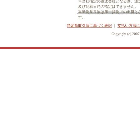
※当社指定の運送会社となる為、運
及び到着日時の指定はできません。
重量物長尺物は第一貨物での出荷と
す。
特定商取引法に基づく表記
｜
支払い方法に
Copyright (c) 20