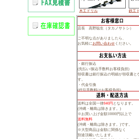
木工ドリル
鉄工
店長 高野聡生（タカノサトシ）
ご不明な点がありましたら、
お気軽に
お問い合わせ
ください。
・銀行振込
(先払い/振込手数料お客様負担)
領収書は銀行振込の明細が領収書と
す。
・代金引換
(代引手数料はお客様負担)
送料は全国一律
840円
となります。
(沖縄・離島は除きます。)
※お買い上げ金額10000円以上で
送料無料
(沖縄・離島は除きます。)です。
※大型商品は金額に関係なく
別途頂戴いたします。