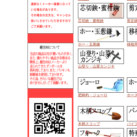
芯切鋏・蜜柑鋏
剪定
ホー・玉葱鎌
移植
山登り・山菜カンジキ
肥柄杓・ジョーロ
ホー
木柄スコップ
パイ