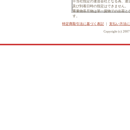
※当社指定の運送会社となる為、運
及び到着日時の指定はできません。
重量物長尺物は第一貨物での出荷と
す。
特定商取引法に基づく表記
｜
支払い方法に
Copyright (c) 20