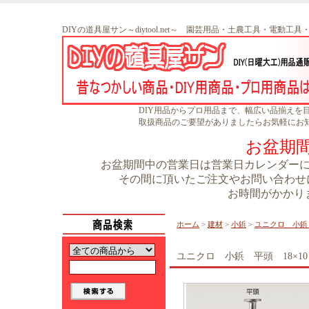
DIYの道具屋サン～diytool.net～ 園芸用品・土農工具・電動工
DIY用品からプロ用品まで、幅広い品揃えを
取扱商品のご要望がありましたらお気軽にお
お盆期
お盆期間中の営業日は営業日カレンダーに書
その間に頂いたご注文やお問い合わせに
お時間がかかり
ホーム
>
建材
>
小鋲
>
ユニクロ 小鋲 
ユニクロ 小鋲 平頭 18×10