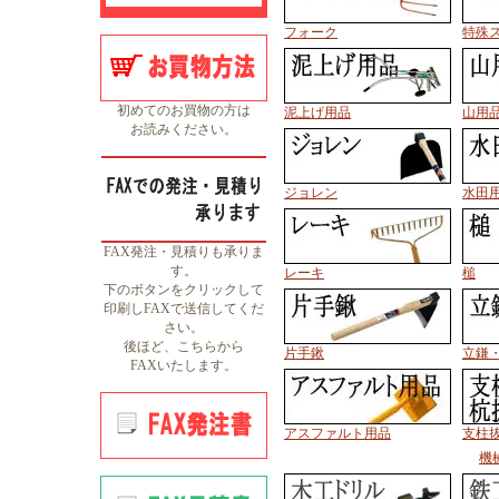
フォーク
特殊
初めてのお買物の方は
泥上げ用品
山用
お読みください。
ジョレン
水田
FAX発注・見積りも承りま
す。
レーキ
槌
下のボタンをクリックして
印刷しFAXで送信してくだ
さい。
後ほど、こちらから
片手鍬
立鎌
FAXいたします。
アスファルト用品
支柱
機