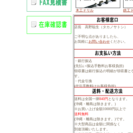
木工ドリル
鉄工
店長 高野聡生（タカノサトシ）
ご不明な点がありましたら、
お気軽に
お問い合わせ
ください。
・銀行振込
(先払い/振込手数料お客様負担)
領収書は銀行振込の明細が領収書と
す。
・代金引換
(代引手数料はお客様負担)
送料は全国一律
840円
となります。
(沖縄・離島は除きます。)
※お買い上げ金額10000円以上で
送料無料
(沖縄・離島は除きます。)です。
※大型商品は金額に関係なく
別途頂戴いたします。